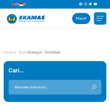
EN
ID
Masuk
SMAN 1 Wonosari
Jl. Brigjen Katamso No.04, Wonosari, Gunungkidul,
Daerah Istimewa Yogyakarta 55813
»
Kategori : Penelitian
Home
Berita
Cari...