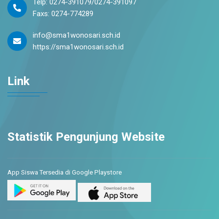
Telp: 0274-391079/0274-391097
Faxs: 0274-774289
info@sma1wonosari.sch.id
https://sma1wonosari.sch.id
Link
Statistik Pengunjung Website
App Siswa Tersedia di Google Playstore