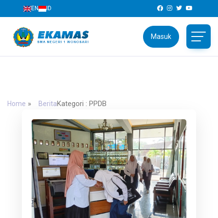
EN
ID
Masuk
SMAN 1 Wonosari
Jl. Brigjen Katamso No.04, Wonosari, Gunungkidul,
Daerah Istimewa Yogyakarta 55813
»
Kategori : PPDB
Home
Berita