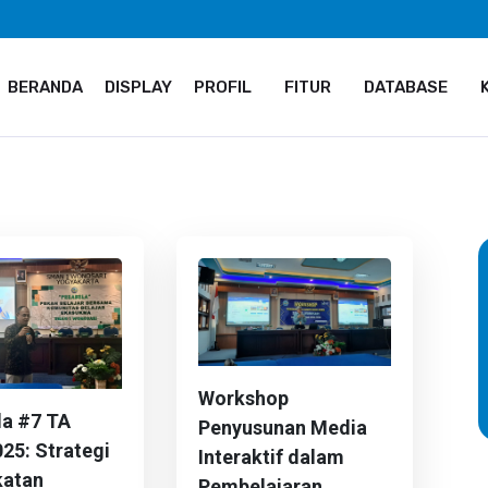
BERANDA
DISPLAY
PROFIL
FITUR
DATABASE
l, Daerah Istimewa Yogyakarta 55813
Workshop
la #7 TA
Penyusunan Media
25: Strategi
Interaktif dalam
katan
Pembelajaran