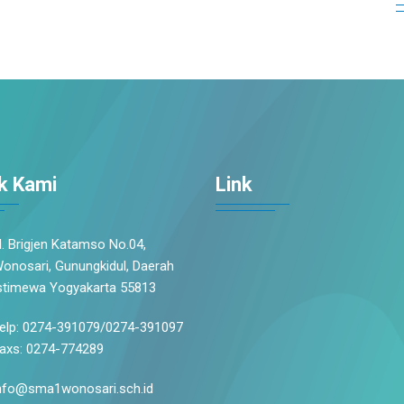
k Kami
Link
l. Brigjen Katamso No.04,
onosari, Gunungkidul, Daerah
stimewa Yogyakarta 55813
elp: 0274-391079/0274-391097
axs: 0274-774289
nfo@sma1wonosari.sch.id