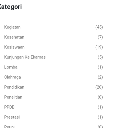
Kategori
Kegiatan
(45)
Kesehatan
(7)
Kesiswaan
(19)
Kunjungan Ke Ekamas
(5)
Lomba
(1)
Olahraga
(2)
Pendidikan
(20)
Penelitian
(0)
PPDB
(1)
Prestasi
(1)
Reuni
(0)