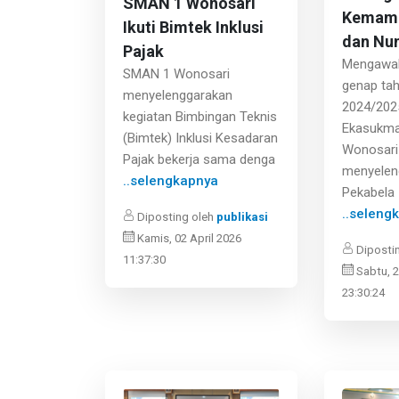
SMAN 1 Wonosari
Kemamp
Ikuti Bimtek Inklusi
dan Nu
Pajak
Mengawal
SMAN 1 Wonosari
genap tah
menyelenggarakan
2024/202
kegiatan Bimbingan Teknis
Ekasukm
(Bimtek) Inklusi Kesadaran
Wonosari
Pajak bekerja sama denga
menyelen
..selengkapnya
Pekabela
..seleng
Diposting oleh
publikasi
Kamis, 02 April 2026
Diposti
11:37:30
Sabtu, 2
23:30:24