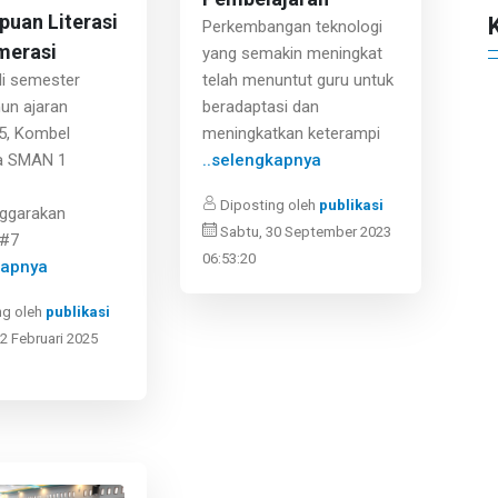
uan Literasi
Perkembangan teknologi
merasi
yang semakin meningkat
telah menuntut guru untuk
i semester
beradaptasi dan
un ajaran
meningkatkan keterampi
5, Kombel
..selengkapnya
a SMAN 1
Diposting oleh
publikasi
ggarakan
Sabtu, 30 September 2023
 #7
06:53:20
kapnya
ng oleh
publikasi
2 Februari 2025