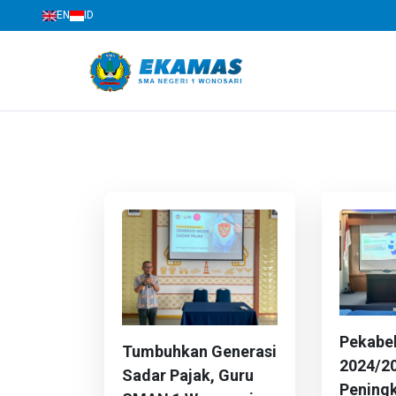
EN
ID
SMAN 1 Wonosari
Jl. Brigjen Katamso No.04, Wonosari, Gunungkidu
Pekabe
Tumbuhkan Generasi
2024/20
Sadar Pajak, Guru
Pening