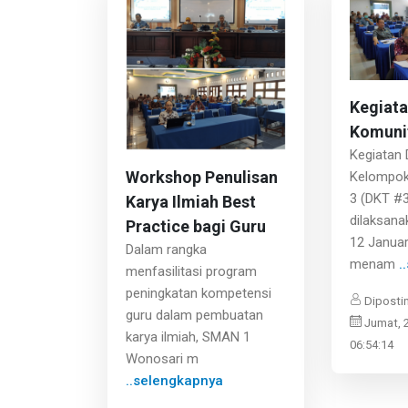
Kegiat
Komunit
Kegiatan 
Workshop Penulisan
Kelompok
3 (DKT #3
Karya Ilmiah Best
dilaksana
Practice bagi Guru
12 Januar
Dalam rangka
menam
.
menfasilitasi program
peningkatan kompetensi
Diposti
guru dalam pembuatan
Jumat, 
karya ilmiah, SMAN 1
06:54:14
Wonosari m
..selengkapnya