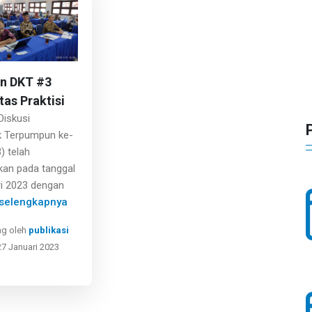
an DKT #3
as Praktisi
Diskusi
 Terpumpun ke-
) telah
kan pada tanggal
i 2023 dengan
.selengkapnya
ng oleh
publikasi
27 Januari 2023