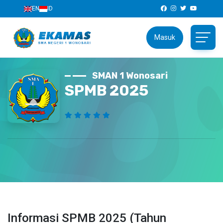
EN
ID
Masuk
SMAN 1 Wonosari
SPMB 2025
Informasi SPMB 2025 (Tahun