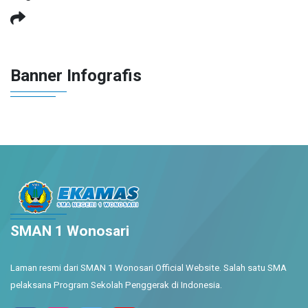
Banner Infografis
SMAN 1 Wonosari
Laman resmi dari SMAN 1 Wonosari Official Website. Salah satu SMA
pelaksana Program Sekolah Penggerak di Indonesia.