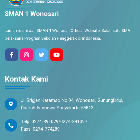
SMAN 1 Wonosari
Laman resmi dari SMAN 1 Wonosari Official Website. Salah satu SMA
pelaksana Program Sekolah Penggerak di Indonesia.
Kontak Kami
Jl. Brigjen Katamso No.04, Wonosari, Gunungkidul,
Daerah Istimewa Yogyakarta 55813
Telp: 0274-391079/0274-391097
Faxs: 0274-774289