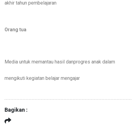
akhir tahun pembelajaran
Orang tua
Media untuk memantau hasil danprogres anak dalam
mengikuti kegiatan belajar mengajar
Bagikan :